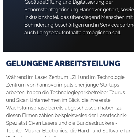
Gebäudelüftung und Digitalisierung der
Schornsteinfegerinnung Hannover gehört, sowie e
Inklusionshotel, das überwiegend Menschen mit
Behinderung beschäftigen und in Serviceapartme
auch Langzeitaufenthalte ermöglichen soll.
GELUNGENE ARBEITSTEILUNG
Während im Laser Zentrum LZH und im Technologie
Zentrum von hannoverimpuls eher junge Startups
arbeiten, haben die Technologieparkbetreiber Taurus
und Sican Unternehmen im Blick, die ihre erste
Wachstumsphase bereits abgeschlossen haben. Zu
diesen Firmen zählen beispielsweise der Lasertechnik-
Spezialist Civan Lasers und die Bundesdruckerei-
Tochter Maurer Electronics, die Hard- und Software für