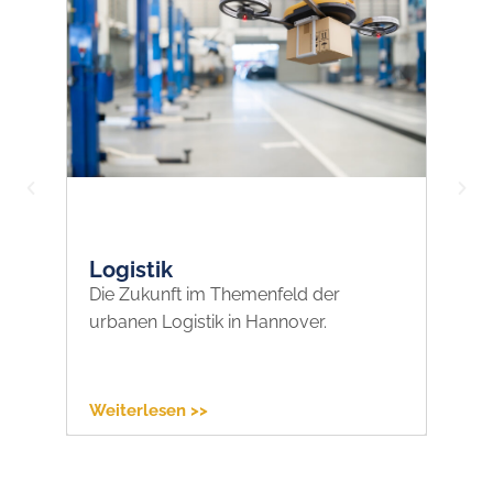
Logistik
H
Die Zukunft im Themenfeld der
Ho
urbanen Logistik in Hannover.
qu
mo
Weiterlesen >>
We