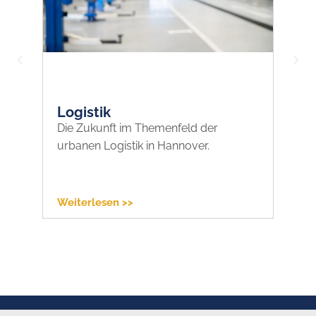
Logistik
K
Die Zukunft im Themenfeld der
En
urbanen Logistik in Hannover.
Ha
Weiterlesen >>
We