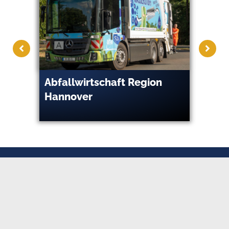
Abfallwirtschaft Region
Ade
Hannover
Pers
Gm