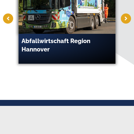
Abfallwirtschaft Region
Ad
Hannover
Pe
G